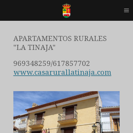
Ir
al
contenido
principal
APARTAMENTOS RURALES
"LA TINAJA"
969348259/617857702
www.casarurallatinaja.com