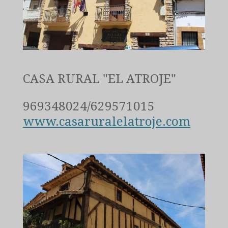
CASA RURAL "EL ATROJE"
969348024/629571015
www.casaruralelatroje.com